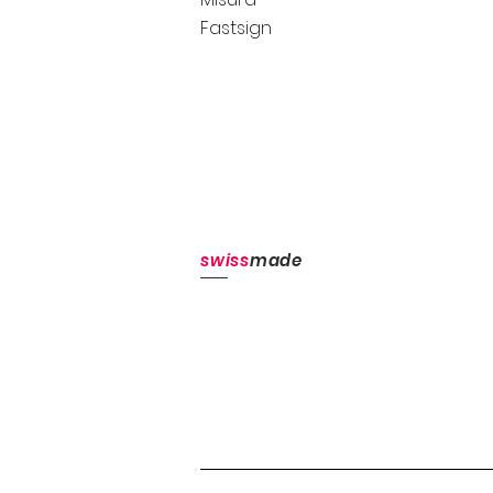
Fastsign
swiss
made